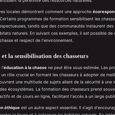
ntissent la pérennité des ressources naturelles.
tives locales démontrent comment une approche
écorespon
Certains programmes de formation sensibilisent les chasse
respectueuses, tandis que des communautés instaurent des 
bitats naturels. En suivant ces exemples, il est possible de 
 chasse et respect de l'environnement.
et la sensibilisation des chasseurs
l'
éducation à la chasse
ne peut être sous-estimée. Les p
 un rôle crucial en formant les chasseurs à adopter de meil
couvrent une multitude de sujets allant de la sécurité à une 
des écosystèmes. La formation des chasseurs prend souve
ctifs et de cours en ligne, facilitant l'accès à un large publi
ion éthique
est un autre aspect essentiel. Il s'agit d'encoura
ecter la faune et à préserver les habitats naturels. En inté