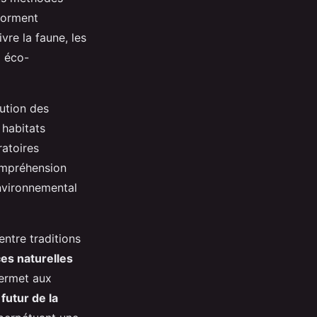
sforment
vre la faune, les
x éco-
lution des
 habitats
ratoires
compréhension
nvironnemental
ntre traditions
es naturelles
permet aux
e
futur de la