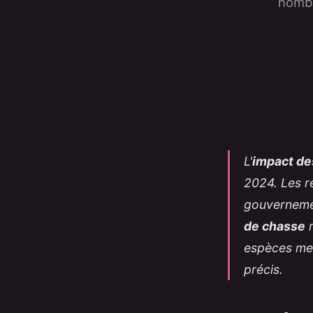
nombr
L'
impact de
2024. Les r
gouvernemen
de chasse
r
espèces men
précis.