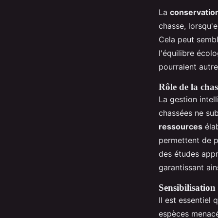
La
conservatio
chasse, lorsqu'e
Cela peut sembl
l'équilibre éco
pourraient aut
Rôle de la chas
La gestion intel
chassées ne sub
ressources
élab
permettent de pr
des études appro
garantissant ai
Sensibilisation
Il est essentiel
espèces menacée