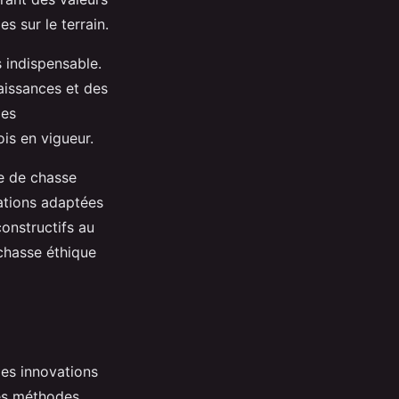
s sur le terrain.
 indispensable.
aissances et des
les
ois en vigueur.
e de chasse
lations adaptées
constructifs au
chasse éthique
es innovations
des méthodes