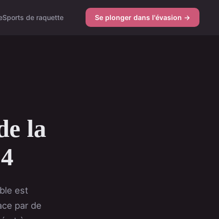
e
Sports de raquette
Se plonger dans l'évasion →
de la
24
ble est
lace par de