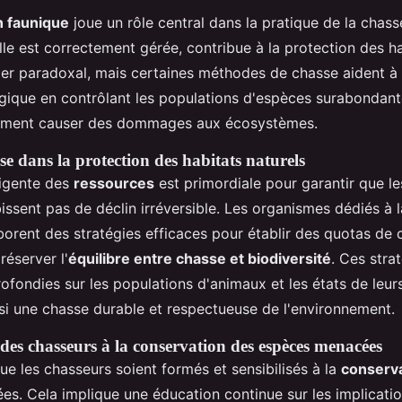
n faunique
joue un rôle central dans la pratique de la chasse
lle est correctement gérée, contribue à la protection des ha
er paradoxal, mais certaines méthodes de chasse aident à 
logique en contrôlant les populations d'espèces surabondant
rement causer des dommages aux écosystèmes.
se dans la protection des habitats naturels
ligente des
ressources
est primordiale pour garantir que l
issent pas de déclin irréversible. Les organismes dédiés à 
orent des stratégies efficaces pour établir des quotas de 
éserver l'
équilibre entre chasse et biodiversité
. Ces stra
fondies sur les populations d'animaux et les états de leurs
nsi une chasse durable et respectueuse de l'environnement.
 des chasseurs à la conservation des espèces menacées
 que les chasseurs soient formés et sensibilisés à la
conserv
s. Cela implique une éducation continue sur les implicatio