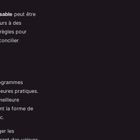
sable
peut être
urs à des
règles pour
concilier
rogrammes
leures pratiques.
meilleure
nt la forme de
c.
ger les
grant des valeurs