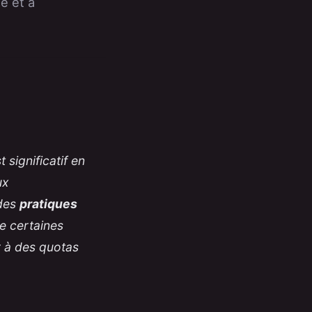
é et à
 significatif en
ux
 des
pratiques
e certaines
 à des quotas