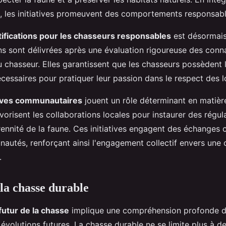
, les initiatives promeuvent des comportements responsable
tifications pour les chasseurs responsables
est désormais
ons sont délivrées après une évaluation rigoureuse des conn
chasseur. Elles garantissent que les chasseurs possèdent 
écessaires pour pratiquer leur passion dans le respect des l
tives communautaires
jouent un rôle déterminant en matièr
avorisent les collaborations locales pour instaurer des régu
rennité de la faune. Ces initiatives engagent des échanges 
autés, renforçant ainsi l'engagement collectif envers une 
.
 la chasse durable
futur de la chasse
implique une compréhension profonde d
 évolutions futures. La chasse durable ne se limite plus à 