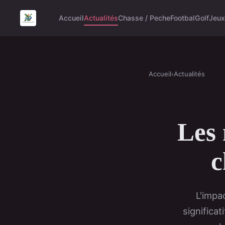
Accueil
Actualités
Chasse / Peche
Footbal
Golf
Jeux
Accueil
›
Actualités
Les 
c
L'impa
significat